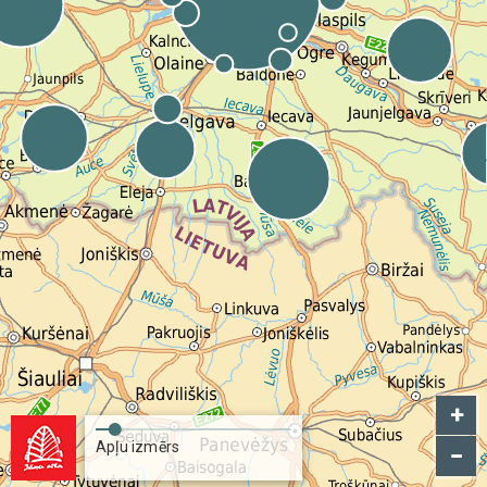
+
Apļu izmērs
−